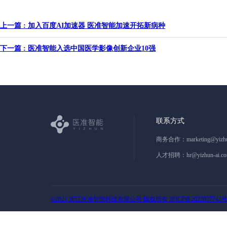
上一篇 : 加入百度AI加速器 医准智能加速开拓新病种
下一篇 : 医准智能入选中国医学影像创新企业10强
联系方式
商务合作：
marketing@yizh
人才招聘：
hr@yizhun-ai.c
©2021 浙江医准智能科技有限公司 版权所有 浙ICP备2023037743号