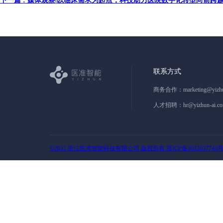
下一篇 : 媒体观察|以临床需求为起点，科技助力医院数字化转型向前跨
联系方式
商务合作：
marketing@yizh
人才招聘：
hr@yizhun-ai.c
©2021 浙江医准智能科技有限公司 版权所有 浙ICP备2023037743号