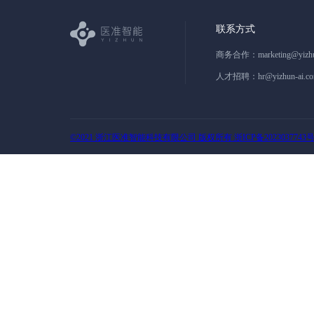
联系方式
商务合作：
marketing@yizh
人才招聘：
hr@yizhun-ai.c
©2021 浙江医准智能科技有限公司 版权所有 浙ICP备2023037743号