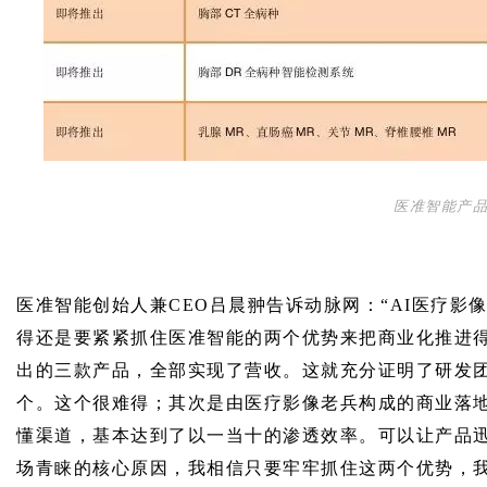
医准智能产
医准智能创始人兼CEO吕晨翀告诉动脉网：“AI医疗
得还是要紧紧抓住医准智能的两个优势来把商业化推进得
出的三款产品，全部实现了营收。这就充分证明了研发
个。这个很难得；其次是由医疗影像老兵构成的商业落
懂渠道，基本达到了以一当十的渗透效率。可以让产品
场青睐的核心原因，我相信只要牢牢抓住这两个优势，我