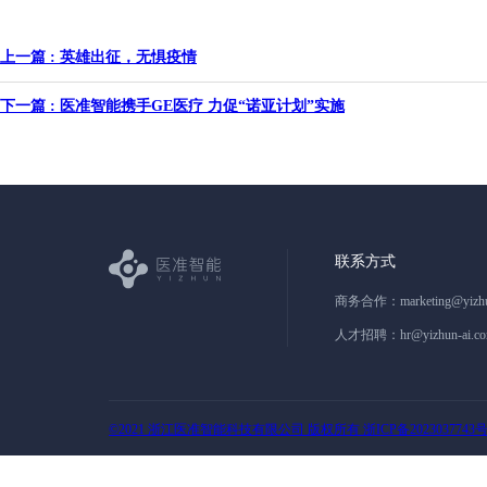
上一篇 : 英雄出征，无惧疫情
下一篇 : 医准智能携手GE医疗 力促“诺亚计划”实施
联系方式
商务合作：
marketing@yizh
人才招聘：
hr@yizhun-ai.c
©2021 浙江医准智能科技有限公司 版权所有 浙ICP备2023037743号