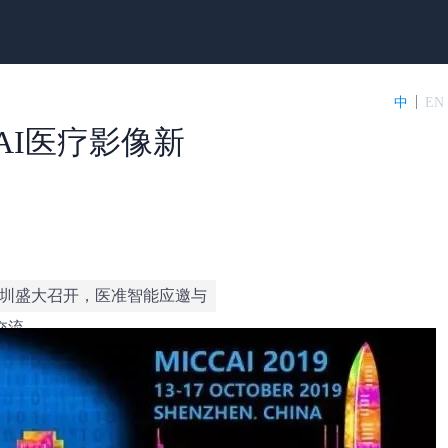
中
EN
造AI医疗影像新
）在深圳盛大召开，医准智能应邀与
交流。