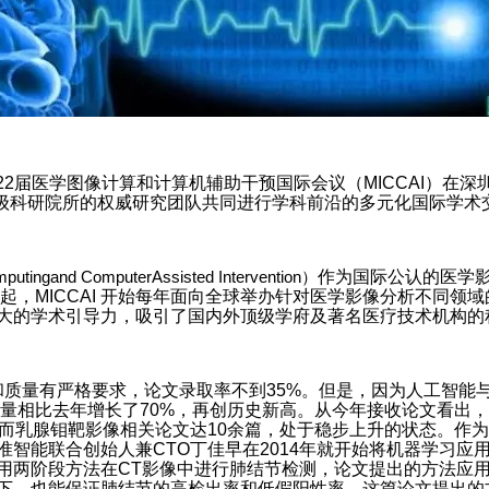
22届医学图像计算和计算机辅助干预国际会议
（MICCAI）在
所顶级科研院所的权威研究团队共同进行学科前沿的多元化国际学术
putingand ComputerAssisted Intervention）
作为国际公认的医学
年起，MICCAI 开始每年面向全球举办针对医学影像分析不同领
e)，并以强大的学术引导力，吸引了国内外顶级学府及著名医疗技术机
和质量有严格要求，论文录取率不到35%。但是，因为人工智能
数量相比去年增长了70%，再创历史新高。从今年接收论文看出
，而乳腺钼靶影像相关论文达10余篇，处于稳步上升的状态。作
准智能联合创始人兼CTO丁佳早在2014年就开始将机器学习应
的论文使用两阶段方法在CT影像中进行肺结节检测，论文提出的方法
下，也能保证肺结节的高检出率和低假阳性率。这篇论文提出的