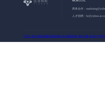
联系方式
商务合作：
marketing@yizh
人才招聘：
hr@yizhun-ai.c
©2021 浙江医准智能科技有限公司 版权所有 浙ICP备2023037743号