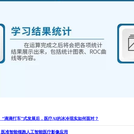
00+」“滴滴打车”式发展后，医疗AI的冰冷现实如何面对？
活动 医准智能领跑人工智能医疗影像应用